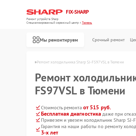
FIX-SHARP
Ремонт устройств Sharp
Специализированный cервисный центр г.
Тюмень
Мы ремонтируем
Срочный ремонт
Це
ков Sharp в Тюмени
Ремонт холодильника Sharp SJ-FS97VSL в Тюмени
Ремонт холодильник
FS97VSL в Тюмени
от 515 руб.
Стоимость ремонта
Бесплатная диагностика
даже при отказ
Ремонт микроволновых печей Sharp
Ремонт посудомоечных машин Sharp
Ремонт стиральных машин Sharp
Привезем и увезем холодильник Sharp SJ-
Гарантия на наши работы по ремонту холо
3-х лет