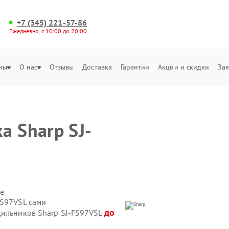
+7 (345) 221-57-86
Ежедневно, с 10:00 до 20:00
ны
О нас
Отзывы
Доставка
Гарантии
Акции и скидки
Зая
а Sharp SJ-
е
FS97VSL сами
до
дильников Sharp SJ-FS97VSL