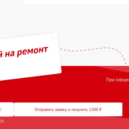
й на ремонт
При оформл
Отправить заявку и получить 1500 ₽
сти