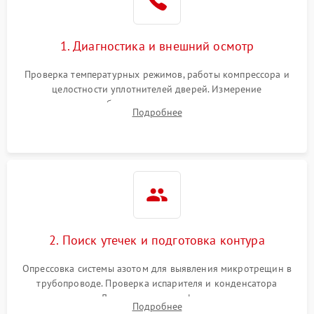
Сбой в работе инвертора
2100 ₽
Подробнее →
1. Диагностика и внешний осмотр
Запах горелого при
2000 ₽
Подробнее →
Проверка температурных режимов, работы компрессора и
работе
целостности уплотнителей дверей. Измерение
сопротивления обмоток мотора, проверка термостата и
Не включается
Подробнее
1000 ₽
Подробнее →
считывание кодов ошибок с электронного дисплея.
холодильник
Проблемы с системой
автоматической
1800 ₽
Подробнее →
разморозки
2. Поиск утечек и подготовка контура
Опрессовка системы азотом для выявления микротрещин в
трубопроводе. Проверка испарителя и конденсатора
течеискателем. Демонтаж старого фильтра-осушителя и
Подробнее
продувка капиллярной трубки для устранения засоров.