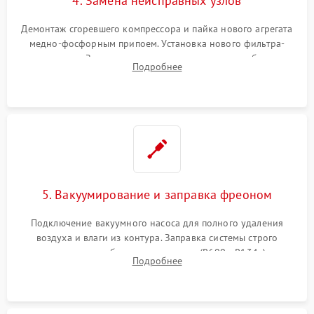
4. Замена неисправных узлов
Демонтаж сгоревшего компрессора и пайка нового агрегата
медно-фосфорным припоем. Установка нового фильтра-
осушителя. Замена изношенных вентиляторов обдува,
Подробнее
сломанных заслонок или поврежденных дверных петель.
5. Вакуумирование и заправка фреоном
Подключение вакуумного насоса для полного удаления
воздуха и влаги из контура. Заправка системы строго
дозированным объемом хладагента (R600a, R134a) по
Подробнее
электронным весам. Контроль рабочего давления в системе.