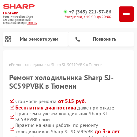
+7 (345) 221-57-86
FIX-SHARP
Ежедневно, с 10:00 до 20:00
Ремонт устройств Sharp
Специализированный
cервисный центр г.
Тюмень
Мы ремонтируем
Позвонить
юмени
Ремонт холодильника Sharp SJ-SC59PVBK в Тюмени
Ремонт холодильника Sharp SJ-
SC59PVBK в Тюмени
от 515 руб.
Стоимость ремонта
Ремонт микроволновых печей Sharp
Ремонт посудомоечных машин Sharp
Ремонт стиральных машин Sharp
Бесплатная диагностика
даже при отказе
Привезем и увезем холодильник Sharp SJ-
SC59PVBK сами
Гарантия на наши работы по ремонту
до 3-х лет
холодильников Sharp SJ-SC59PVBK