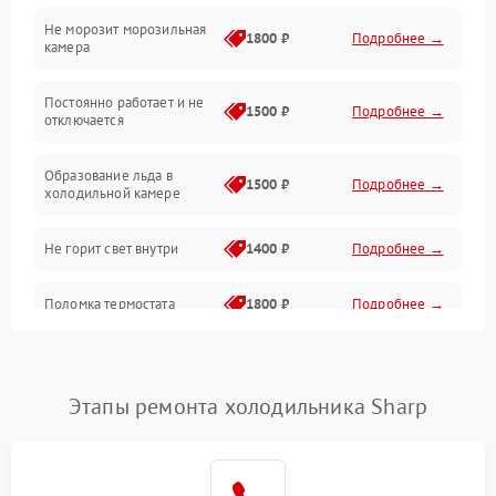
Не морозит морозильная
Дренаж
1800 ₽
Подробнее →
камера
Оттайка
Постоянно работает и не
1500 ₽
Подробнее →
отключается
Программное обеспечение
Образование льда в
1500 ₽
Подробнее →
холодильной камере
Не горит свет внутри
1400 ₽
Подробнее →
Поломка термостата
1800 ₽
Подробнее →
Не работает вентилятор
1800 ₽
Подробнее →
Этапы ремонта холодильника Sharp
Поломка системы No Frost
2600 ₽
Подробнее →
Образование конденсата
1800 ₽
Подробнее →
на стенках