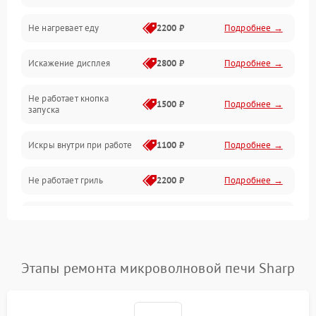
Не нагревает еду
2200 ₽
Подробнее →
Механические повреждения
Искажение дисплея
2800 ₽
Подробнее →
Питание и запуск
Не работает кнопка
Нагрев и приготовление
1500 ₽
Подробнее →
запуска
Программное обеспечение
Искры внутри при работе
1100 ₽
Подробнее →
Не работает гриль
2200 ₽
Подробнее →
Перегрев или отключение
2400 ₽
Подробнее →
во время работы
Появление запаха гари
2400 ₽
Подробнее →
Этапы ремонта микроволновой печи Sharp
Проблемы с вентилятором
2000 ₽
Подробнее →