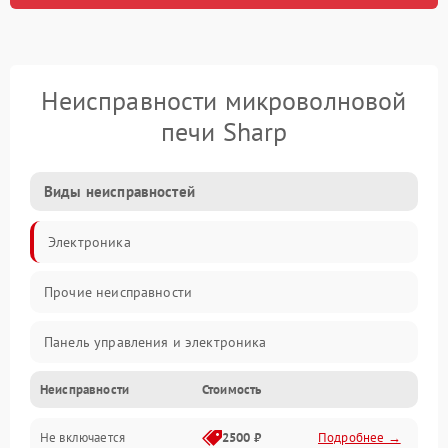
Неисправности микроволновой
печи Sharp
Виды неисправностей
Электроника
Прочие неисправности
Панель управления и электроника
Неисправности
Стоимость
Дверца и корпус
Не включается
2500 ₽
Подробнее →
Механика и внутренние элементы