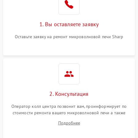
Поломка системы
2200 ₽
Подробнее →
охлаждения
1. Вы оставляете заявку
Не работают сенсорные
2400 ₽
Подробнее →
кнопки
Оставьте заявку на ремонт микроволновой печи Sharp
Не горит подсветка
2000 ₽
Подробнее →
Сломался трансформатор
1000 ₽
Подробнее →
2. Консультация
Оператор колл центра позвонит вам, проинформирует по
стоимости ремонта вашего микроволновой печи а также
ответит на все ваши вопросы.
Подробнее