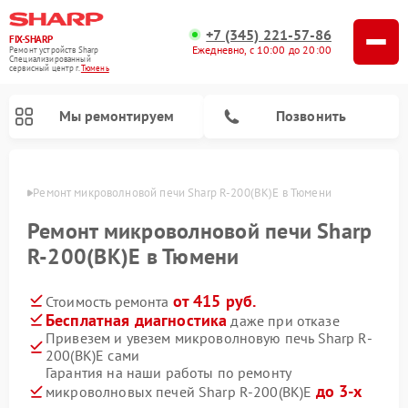
+7 (345) 221-57-86
FIX-SHARP
Ежедневно, с 10:00 до 20:00
Ремонт устройств Sharp
Специализированный
cервисный центр г.
Тюмень
Мы ремонтируем
Позвонить
юмени
Ремонт микроволновой печи Sharp R-200(BK)E в Тюмени
Ремонт микроволновой печи Sharp
R-200(BK)E в Тюмени
от 415 руб.
Стоимость ремонта
Ремонт посудомоечных машин Sharp
Ремонт стиральных машин Sharp
Бесплатная диагностика
даже при отказе
Привезем и увезем микроволновую печь Sharp R-
200(BK)E сами
Гарантия на наши работы по ремонту
до 3-х
микроволновых печей Sharp R-200(BK)E