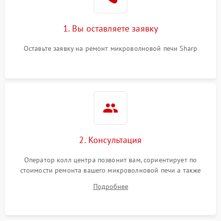
Поломка системы
2200 ₽
Подробнее →
охлаждения
1. Вы оставляете заявку
Не работают сенсорные
2400 ₽
Подробнее →
кнопки
Оставьте заявку на ремонт микроволновой печи Sharp
Не горит подсветка
2000 ₽
Подробнее →
Сломался трансформатор
1000 ₽
Подробнее →
2. Консультация
Оператор колл центра позвонит вам, сориентирует по
стоимости ремонта вашего микроволновой печи а также
ответит на все ваши вопросы.
Подробнее