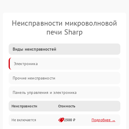
Неисправности микроволновой
печи Sharp
Виды неисправностей
Электроника
Прочие неисправности
Панель управления и электроника
Неисправности
Стоимость
Дверца и корпус
Не включается
2500 ₽
Подробнее →
Механика и внутренние элементы