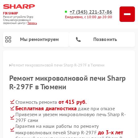
+7 (345) 221-57-86
FIX-SHARP
Ежедневно, с 10:00 до 20:00
Ремонт устройств Sharp
Специализированный
cервисный центр г.
Тюмень
Мы ремонтируем
Позвонить
юмени
Ремонт микроволновой печи Sharp R-297F в Тюмени
Ремонт микроволновой печи Sharp
R-297F в Тюмени
от 415 руб.
Стоимость ремонта
Ремонт посудомоечных машин Sharp
Ремонт стиральных машин Sharp
Бесплатная диагностика
даже при отказе
Привезем и увезем микроволновую печь Sharp R-
297F сами
Гарантия на наши работы по ремонту
до 3-х лет
микроволновых печей Sharp R-297F