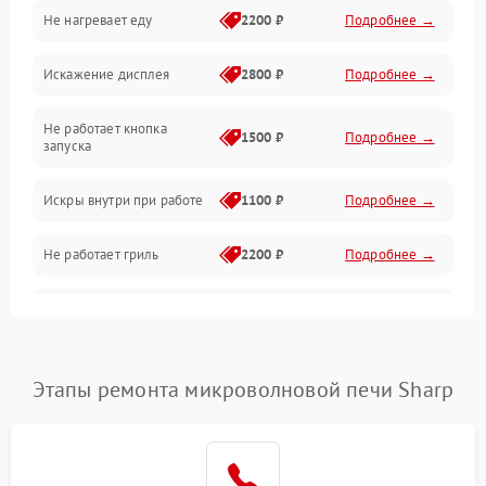
Не нагревает еду
2200 ₽
Подробнее →
Механические повреждения
Искажение дисплея
2800 ₽
Подробнее →
Питание и запуск
Не работает кнопка
Нагрев и приготовление
1500 ₽
Подробнее →
запуска
Программное обеспечение
Искры внутри при работе
1100 ₽
Подробнее →
Не работает гриль
2200 ₽
Подробнее →
Перегрев или отключение
2400 ₽
Подробнее →
во время работы
Появление запаха гари
2400 ₽
Подробнее →
Этапы ремонта микроволновой печи Sharp
Проблемы с вентилятором
2000 ₽
Подробнее →