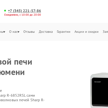
+7 (345) 221-57-86
Ежедневно, с 10:00 до 20:00
ны
О нас
Отзывы
Доставка
Гарантии
Акции и скидки
Зая
вой печи
Тюмени
е
harp R-6852RSL сами
оволновых печей Sharp R-