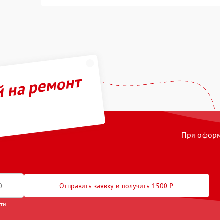
й на ремонт
При оформл
Отправить заявку и получить 1500 ₽
сти