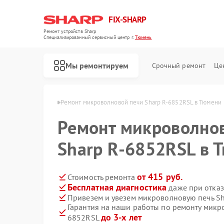
FIX-SHARP
Ремонт устройств Sharp
Специализированный cервисный центр г.
Тюмень
Мы ремонтируем
Срочный ремонт
Це
чей Sharp в Тюмени
Ремонт микроволновой печи Sharp R-6852RSL в Тюмени
Ремонт микроволно
Sharp R-6852RSL в 
от 415 руб.
Стоимость ремонта
Бесплатная диагностика
даже при отказ
Ремонт посудомоечных машин Sharp
Ремонт стиральных машин Sharp
Привезем и увезем микроволновую печь S
Гарантия на наши работы по ремонту микр
до 3-х лет
6852RSL