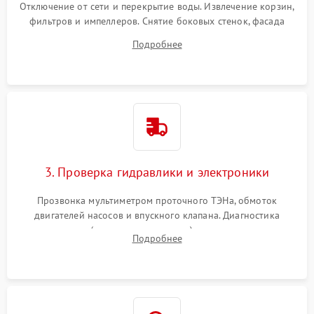
Отключение от сети и перекрытие воды. Извлечение корзин,
фильтров и импеллеров. Снятие боковых стенок, фасада
дверцы или нижнего поддона для прямого доступа к
Подробнее
циркуляционному насосу, ТЭНу и сливной помпе.
3. Проверка гидравлики и электроники
Прозвонка мультиметром проточного ТЭНа, обмоток
двигателей насосов и впускного клапана. Диагностика
прессостата (датчика уровня воды), датчика мутности,
Подробнее
концевика дверцы и электронного модуля управления.