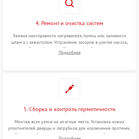
4. Ремонт и очистка систем
Замена неисправного нагревателя, помпы или заливного
шланга с аквастопом. Устранение засоров в улитке насоса,
патрубках и фильтрах. Компонентный ремонт платы
Подробнее
управления, восстановление поврежденной проводки.
5. Сборка и контроль герметичности
Монтаж всех узлов на штатные места. Установка новых
уплотнителей дверцы и патрубков для исключения протечек.
Надежная фиксация хомутов гидравлической системы,
Подробнее