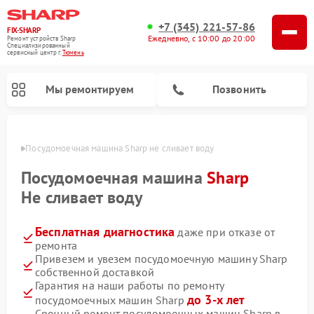
+7 (345) 221-57-86
FIX-SHARP
Ежедневно, с 10:00 до 20:00
Ремонт устройств Sharp
Специализированный
cервисный центр г.
Тюмень
Мы ремонтируем
Позвонить
юмени
Посудомоечная машина Sharp не сливает воду
Посудомоечная машина
Sharp
Не сливает воду
Бесплатная диагностика
даже при отказе от
Ремонт микроволновых печей Sharp
Ремонт стиральных машин Sharp
ремонта
Привезем и увезем посудомоечную машину Sharp
собственной доставкой
Гарантия на наши работы по ремонту
до 3-х лет
посудомоечных машин Sharp
Срочный ремонт посудомоечных машин Sharp в