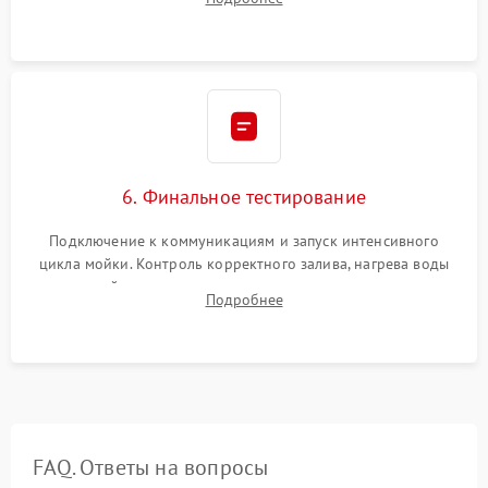
сборка корпуса и установка датчика поплавка.
6. Финальное тестирование
Подключение к коммуникациям и запуск интенсивного
цикла мойки. Контроль корректного залива, нагрева воды
до нужной температуры, отсутствия посторонних шумов,
Подробнее
штатного слива и абсолютной сухости в поддоне.
FAQ. Ответы на вопросы