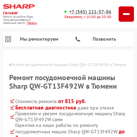
+7 (345) 221-57-86
FIX-SHARP
Ежедневно, с 10:00 до 20:00
Ремонт устройств Sharp
Специализированный
cервисный центр г.
Тюмень
Мы ремонтируем
Позвонить
юмени
Ремонт посудомоечной машины Sharp QW-GT13F492W в Тюмени
Ремонт посудомоечной машины
Sharp QW-GT13F492W в Тюмени
от 815 руб.
Стоимость ремонта
Ремонт микроволновых печей Sharp
Ремонт стиральных машин Sharp
Бесплатная диагностика
даже при отказе
Привезем и увезем посудомоечную машину Sharp
QW-GT13F492W сами
Гарантия на наши работы по ремонту
до
посудомоечных машин Sharp QW-GT13F492W