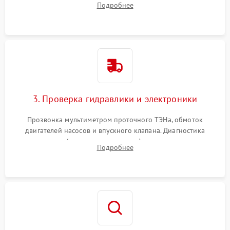
Подробнее
циркуляционному насосу, ТЭНу и сливной помпе.
3. Проверка гидравлики и электроники
Прозвонка мультиметром проточного ТЭНа, обмоток
двигателей насосов и впускного клапана. Диагностика
прессостата (датчика уровня воды), датчика мутности,
Подробнее
концевика дверцы и электронного модуля управления.