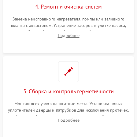
4. Ремонт и очистка систем
Замена неисправного нагревателя, помпы или заливного
шланга с аквастопом. Устранение засоров в улитке насоса,
патрубках и фильтрах. Компонентный ремонт платы
Подробнее
управления, восстановление поврежденной проводки.
5. Сборка и контроль герметичности
Монтаж всех узлов на штатные места. Установка новых
уплотнителей дверцы и патрубков для исключения протечек.
Надежная фиксация хомутов гидравлической системы,
Подробнее
сборка корпуса и установка датчика поплавка.