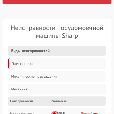
Неисправности посудомоечной
машины Sharp
Виды неисправностей
Электроника
Механические повреждения
Механика
Неисправности
Стоимость
Управление
Не сливает воду
500 ₽
Подробнее →