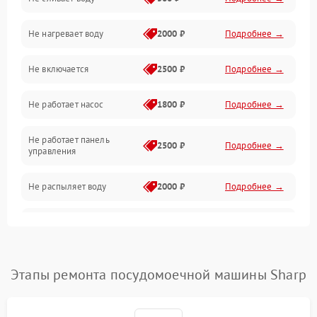
Электропитание
Не нагревает воду
2000 ₽
Подробнее →
Датчики
Не включается
2500 ₽
Подробнее →
Нагрев
Не работает насос
1800 ₽
Подробнее →
Вода
Не работает панель
Гигиена
2500 ₽
Подробнее →
управления
Программное обеспечение
Не распыляет воду
2000 ₽
Подробнее →
Не запускается цикл
1800 ₽
Подробнее →
стирки
Проблемы с набором
Этапы ремонта посудомоечной машины Sharp
1800 ₽
Подробнее →
воды
Не работает сушилка
2100 ₽
Подробнее →