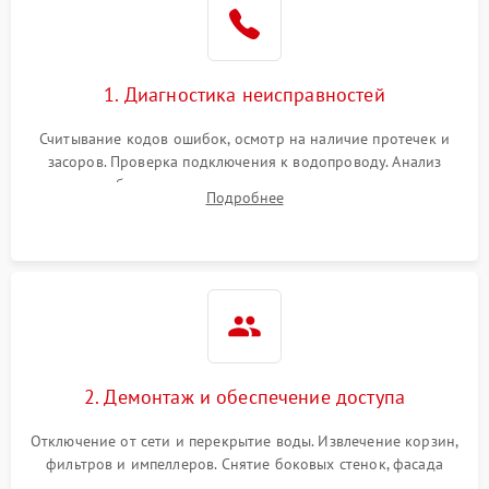
Сбои в работе таймера
1700 ₽
Подробнее →
1. Диагностика неисправностей
Проблемы с
2100 ₽
Подробнее →
циркуляционным насосом
Считывание кодов ошибок, осмотр на наличие протечек и
засоров. Проверка подключения к водопроводу. Анализ
жалоб на отсутствие слива, нагрева, вращения
Подробнее
разбрызгивателей или срабатывание системы защиты
аквастоп.
2. Демонтаж и обеспечение доступа
Отключение от сети и перекрытие воды. Извлечение корзин,
фильтров и импеллеров. Снятие боковых стенок, фасада
дверцы или нижнего поддона для прямого доступа к