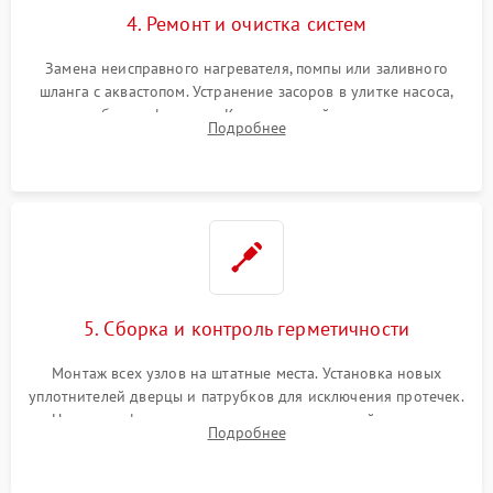
4. Ремонт и очистка систем
Замена неисправного нагревателя, помпы или заливного
шланга с аквастопом. Устранение засоров в улитке насоса,
патрубках и фильтрах. Компонентный ремонт платы
Подробнее
управления, восстановление поврежденной проводки.
5. Сборка и контроль герметичности
Монтаж всех узлов на штатные места. Установка новых
уплотнителей дверцы и патрубков для исключения протечек.
Надежная фиксация хомутов гидравлической системы,
Подробнее
сборка корпуса и установка датчика поплавка.