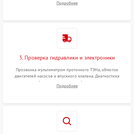
Подробнее
циркуляционному насосу, ТЭНу и сливной помпе.
3. Проверка гидравлики и электроники
Прозвонка мультиметром проточного ТЭНа, обмоток
двигателей насосов и впускного клапана. Диагностика
прессостата (датчика уровня воды), датчика мутности,
Подробнее
концевика дверцы и электронного модуля управления.