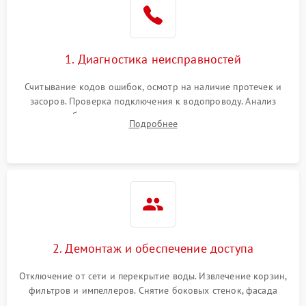
Сбои в работе таймера
1700 ₽
Подробнее →
1. Диагностика неисправностей
Проблемы с
2100 ₽
Подробнее →
циркуляционным насосом
Считывание кодов ошибок, осмотр на наличие протечек и
засоров. Проверка подключения к водопроводу. Анализ
жалоб на отсутствие слива, нагрева, вращения
Подробнее
разбрызгивателей или срабатывание системы защиты
аквастоп.
2. Демонтаж и обеспечение доступа
Отключение от сети и перекрытие воды. Извлечение корзин,
фильтров и импеллеров. Снятие боковых стенок, фасада
дверцы или нижнего поддона для прямого доступа к