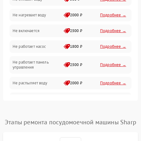
Электропитание
Не нагревает воду
2000 ₽
Подробнее →
Датчики
Не включается
2500 ₽
Подробнее →
Нагрев
Не работает насос
1800 ₽
Подробнее →
Вода
Не работает панель
Гигиена
2500 ₽
Подробнее →
управления
Программное обеспечение
Не распыляет воду
2000 ₽
Подробнее →
Не запускается цикл
1800 ₽
Подробнее →
стирки
Проблемы с набором
Этапы ремонта посудомоечной машины Sharp
1800 ₽
Подробнее →
воды
Не работает сушилка
2100 ₽
Подробнее →