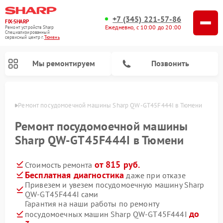
+7 (345) 221-57-86
FIX-SHARP
Ежедневно, с 10:00 до 20:00
Ремонт устройств Sharp
Специализированный
cервисный центр г.
Тюмень
Мы ремонтируем
Позвонить
юмени
Ремонт посудомоечной машины Sharp QW-GT45F444I в Тюмени
Ремонт посудомоечной машины
Sharp QW-GT45F444I в Тюмени
от 815 руб.
Стоимость ремонта
Ремонт микроволновых печей Sharp
Ремонт стиральных машин Sharp
Бесплатная диагностика
даже при отказе
Привезем и увезем посудомоечную машину Sharp
QW-GT45F444I сами
Гарантия на наши работы по ремонту
до
посудомоечных машин Sharp QW-GT45F444I