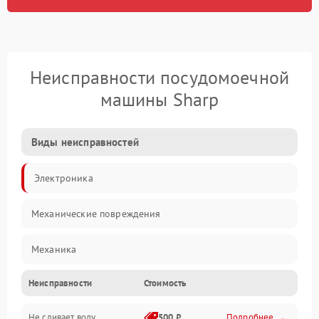
Неисправности посудомоечной
машины Sharp
Виды неисправностей
Электроника
Механические повреждения
Механика
Неисправности
Стоимость
Управление
Не сливает воду
500 ₽
Подробнее →