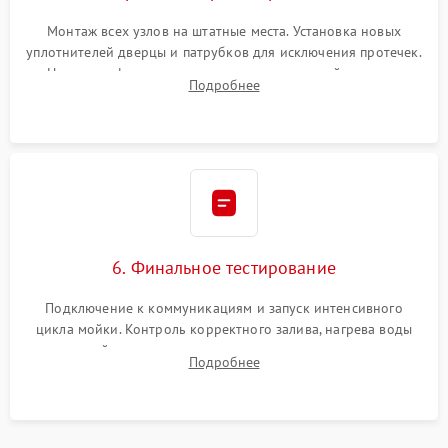
Монтаж всех узлов на штатные места. Установка новых
уплотнителей дверцы и патрубков для исключения протечек.
Надежная фиксация хомутов гидравлической системы,
Подробнее
сборка корпуса и установка датчика поплавка.
6. Финальное тестирование
Подключение к коммуникациям и запуск интенсивного
цикла мойки. Контроль корректного залива, нагрева воды
до нужной температуры, отсутствия посторонних шумов,
Подробнее
штатного слива и абсолютной сухости в поддоне.