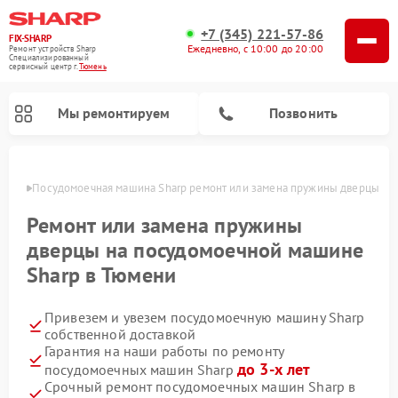
+7 (345) 221-57-86
FIX-SHARP
Ежедневно, с 10:00 до 20:00
Ремонт устройств Sharp
Специализированный
cервисный центр г.
Тюмень
Мы ремонтируем
Позвонить
юмени
Посудомоечная машина Sharp ремонт или замена пружины дверцы
Ремонт или замена пружины
дверцы на посудомоечной машине
Sharp в Тюмени
Ремонт микроволновых печей Sharp
Ремонт стиральных машин Sharp
Привезем и увезем посудомоечную машину Sharp
собственной доставкой
Гарантия на наши работы по ремонту
до 3-х лет
посудомоечных машин Sharp
Срочный ремонт посудомоечных машин Sharp в