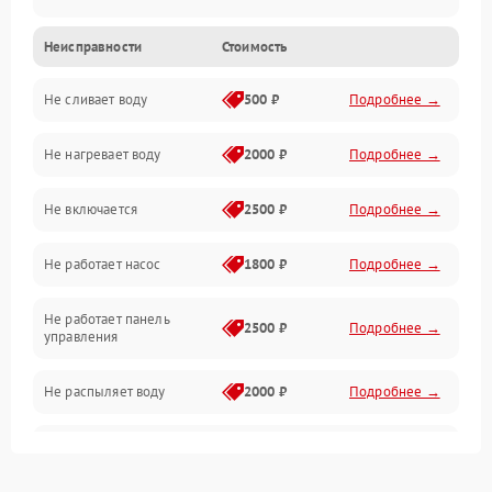
Неисправности
Стоимость
Управление
Не сливает воду
500 ₽
Подробнее →
Электропитание
Не нагревает воду
2000 ₽
Подробнее →
Датчики
Не включается
2500 ₽
Подробнее →
Нагрев
Не работает насос
1800 ₽
Подробнее →
Вода
Не работает панель
Гигиена
2500 ₽
Подробнее →
управления
Программное обеспечение
Не распыляет воду
2000 ₽
Подробнее →
Не запускается цикл
1800 ₽
Подробнее →
стирки