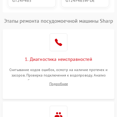
GT24F463
GT24F463W-DE
Этапы ремонта посудомоечной машины Sharp
1. Диагностика неисправностей
Считывание кодов ошибок, осмотр на наличие протечек и
засоров. Проверка подключения к водопроводу. Анализ
жалоб на отсутствие слива, нагрева, вращения
Подробнее
разбрызгивателей или срабатывание системы защиты
аквастоп.