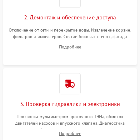
2. Демонтаж и обеспечение доступа
Отключение от сети и перекрытие воды. Извлечение корзин,
фильтров и импеллеров. Снятие боковых стенок, фасада
дверцы или нижнего поддона для прямого доступа к
Подробнее
циркуляционному насосу, ТЭНу и сливной помпе.
3. Проверка гидравлики и электроники
Прозвонка мультиметром проточного ТЭНа, обмоток
двигателей насосов и впускного клапана. Диагностика
прессостата (датчика уровня воды), датчика мутности,
Подробнее
концевика дверцы и электронного модуля управления.