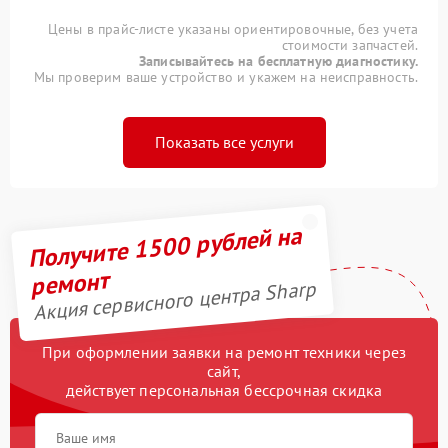
Цены в прайс-листе указаны ориентировочные, без учета
стоимости запчастей.
Записывайтесь на бесплатную диагностику.
Мы проверим ваше устройство и укажем на неисправность.
Показать все услуги
Получите 1500 рублей на
ремонт
Акция сервисного центра Sharp
При оформлении заявки на ремонт техники через
сайт,
действует персональная бессрочная скидка