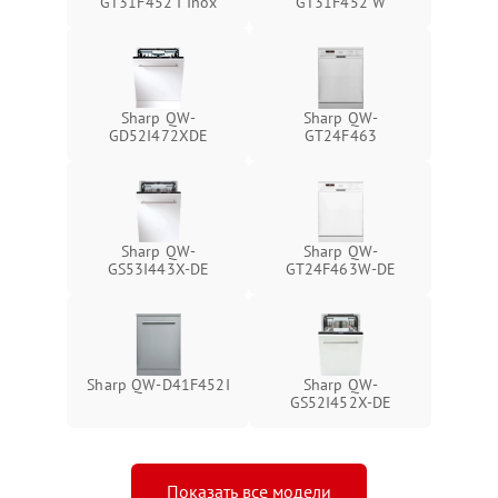
GT31F452 I Inox
GT31F452 W
Sharp QW-
Sharp QW-
GD52I472XDE
GT24F463
Sharp QW-
Sharp QW-
GS53I443X-DE
GT24F463W-DE
Sharp QW-D41F452I
Sharp QW-
GS52I452X-DE
Показать все модели