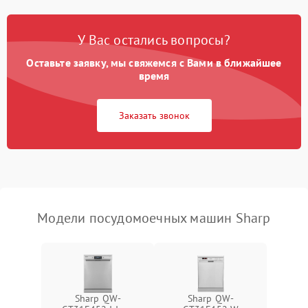
Проблемы с набором
1800 ₽
Подробнее →
воды
У Вас остались вопросы?
Оставьте заявку, мы свяжемся с Вами в ближайшее
Не работает сушилка
2100 ₽
Подробнее →
время
Сбои в работе таймера
1700 ₽
Подробнее →
Заказать звонок
Проблемы с
2100 ₽
Подробнее →
циркуляционным насосом
Модели посудомоечных машин Sharp
Sharp QW-
Sharp QW-