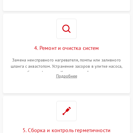
4. Ремонт и очистка систем
Замена неисправного нагревателя, помпы или заливного
шланга с аквастопом. Устранение засоров в улитке насоса,
патрубках и фильтрах. Компонентный ремонт платы
Подробнее
управления, восстановление поврежденной проводки.
5. Сборка и контроль герметичности