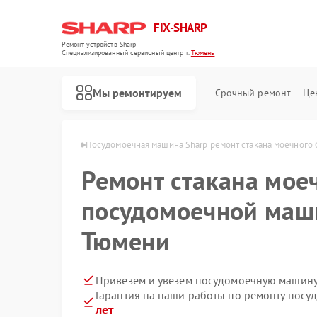
FIX-SHARP
Ремонт устройств Sharp
Специализированный cервисный центр г.
Тюмень
Мы ремонтируем
Срочный ремонт
Це
шин Sharp в Тюмени
Посудомоечная машина Sharp ремонт стакана моечного 
Ремонт стакана моеч
посудомоечной маши
Тюмени
Ремонт микроволновых печей Sharp
Ремонт стиральных машин Sharp
Привезем и увезем посудомоечную машину
Гарантия на наши работы по ремонту пос
лет