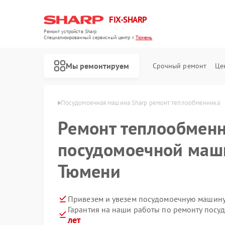
FIX-SHARP
Ремонт устройств Sharp
Специализированный cервисный центр г.
Тюмень
Мы ремонтируем
Срочный ремонт
Це
шин Sharp в Тюмени
Посудомоечная машина Sharp ремонт теплообменника
Ремонт теплообменн
посудомоечной маши
Тюмени
Ремонт микроволновых печей Sharp
Ремонт стиральных машин Sharp
Привезем и увезем посудомоечную машину
Гарантия на наши работы по ремонту пос
лет