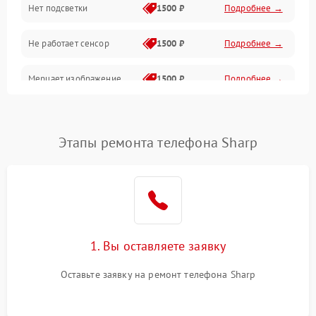
Нет подсветки
1500 ₽
Подробнее →
Проблемы с работой системы, корпусом и другие
Не работает сенсор
1500 ₽
Подробнее →
Мерцает изображение
1500 ₽
Подробнее →
Не работает 3D Touch
2400 ₽
Подробнее →
Этапы ремонта телефона Sharp
Не работает Face ID
4000 ₽
Подробнее →
1. Вы оставляете заявку
Оставьте заявку на ремонт телефона Sharp