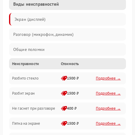
Виды неисправностей
Экран (дисплей)
Разговор (микрофон, динамик)
Общие поломки
Неисправности
Стоимость
Проблемы связи
Разбито стекло
1500 ₽
Подробнее →
Камеры
Разбит экран
1500 ₽
Подробнее →
Проблемы с дисплеем и сенсором
Не гаснет при разговоре
400 ₽
Подробнее →
Зарядка
Пятна на экране
1500 ₽
Подробнее →
Проблемы с питанием, зарядкой и аккумулятором