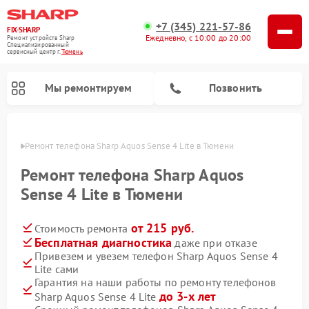
+7 (345) 221-57-86
FIX-SHARP
Ежедневно, с 10:00 до 20:00
Ремонт устройств Sharp
Специализированный
cервисный центр г.
Тюмень
Мы ремонтируем
Позвонить
юмени
Ремонт телефона Sharp Aquos Sense 4 Lite в Тюмени
Ремонт телефона Sharp Aquos
Sense 4 Lite в Тюмени
от 215 руб.
Стоимость ремонта
Ремонт микроволновых печей Sharp
Ремонт стиральных машин Sharp
Ремонт посудомоечных машин Sharp
Бесплатная диагностика
даже при отказе
Привезем и увезем телефон Sharp Aquos Sense 4
Lite сами
Гарантия на наши работы по ремонту телефонов
до 3-х лет
Sharp Aquos Sense 4 Lite