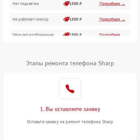
Нет подсветки
1500 ₽
Подробнее →
Проблемы с работой системы, корпусом и другие
Не работает сенсор
1500 ₽
Подробнее →
Мерцает изображение
1500 ₽
Подробнее →
Не работает 3D Touch
2400 ₽
Подробнее →
Этапы ремонта телефона Sharp
Не работает Face ID
4000 ₽
Подробнее →
1. Вы оставляете заявку
Оставьте заявку на ремонт телефона Sharp