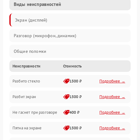
Виды неисправностей
Экран (дисплей)
Разговор (микрофон, динамик)
Общие поломки
Неисправности
Стоимость
Проблемы связи
Разбито стекло
1500 ₽
Подробнее →
Камеры
Разбит экран
1500 ₽
Подробнее →
Проблемы с дисплеем и сенсором
Не гаснет при разговоре
400 ₽
Подробнее →
Зарядка
Пятна на экране
1500 ₽
Подробнее →
Проблемы с питанием, зарядкой и аккумулятором