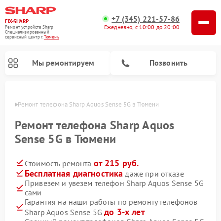
+7 (345) 221-57-86
FIX-SHARP
Ежедневно, с 10:00 до 20:00
Ремонт устройств Sharp
Специализированный
cервисный центр г.
Тюмень
Мы ремонтируем
Позвонить
юмени
Ремонт телефона Sharp Aquos Sense 5G в Тюмени
Ремонт телефона Sharp Aquos
Sense 5G в Тюмени
от 215 руб.
Стоимость ремонта
Ремонт микроволновых печей Sharp
Ремонт стиральных машин Sharp
Ремонт посудомоечных машин Sharp
Бесплатная диагностика
даже при отказе
Привезем и увезем телефон Sharp Aquos Sense 5G
сами
Гарантия на наши работы по ремонту телефонов
до 3-х лет
Sharp Aquos Sense 5G