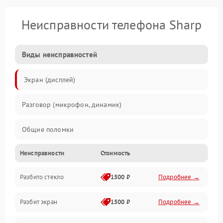
Неисправности телефона Sharp
Виды неисправностей
Экран (дисплей)
Разговор (микрофон, динамик)
Общие поломки
Неисправности
Стоимость
Проблемы связи
Разбито стекло
1500 ₽
Подробнее →
Камеры
Разбит экран
1500 ₽
Подробнее →
Проблемы с дисплеем и сенсором