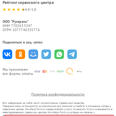
Рейтинг сервисного центра
4.9-5.0
ООО "Русервис"
ИНН 7702633247
ОГРН 1077746335776
Поделиться в соц. сетях:
Мы принимаем
все формы оплаты
Политика конфиденциальности
Вся информация на сайте носит исключительно справочный характер.
Товарные знаки используются исключительно для описания устройств, в отношении которых
сервисные центры tmn.sharp-fixim.ru предоставляют услуги по ремонту. Услуги оказываются в
неавторизованных сервисных центрах tmn.sharp-fixim.ru, которые не связаны с
правообладателями товарных знаков или их официальными представителями.