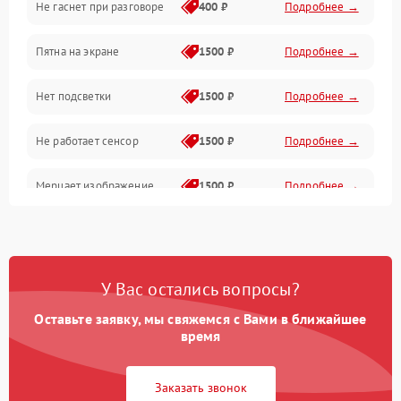
Не гаснет при разговоре
400 ₽
Подробнее →
Зарядка
Пятна на экране
1500 ₽
Подробнее →
Проблемы с питанием, зарядкой и аккумулятором
Нет подсветки
1500 ₽
Подробнее →
Проблемы с работой системы, корпусом и другие
Не работает сенсор
1500 ₽
Подробнее →
Мерцает изображение
1500 ₽
Подробнее →
Не работает 3D Touch
2400 ₽
Подробнее →
Не работает Face ID
4000 ₽
Подробнее →
У Вас остались вопросы?
Оставьте заявку, мы свяжемся с Вами в ближайшее
время
Заказать звонок