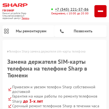
+7 (345) 221-57-86
FIX-SHARP
Ежедневно, с 10:00 до 20:00
Ремонт устройств Sharp
Специализированный
cервисный центр г.
Тюмень
Мы ремонтируем
Позвонить
юмени
Телефон Sharp замена держателя sim-карты телефона
Замена держателя SIM-карты
телефона на телефоне Sharp в
Тюмени
Ремонт микроволновых печей Sharp
Ремонт стиральных машин Sharp
Ремонт посудомоечных машин Sharp
Привезем и увезем телефон Sharp собственной
доставкой
Гарантия на наши работы по ремонту телефонов
до 3-х лет
Sharp
Срочный ремонт телефонов Sharp в течении часа