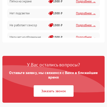
Пятна на экране
1500 ₽
Подробнее →
Проблемы с питанием, зарядкой и аккумулятором
Нет подсветки
1500 ₽
Подробнее →
Проблемы с работой системы, корпусом и другие
Не работает сенсор
1500 ₽
Подробнее →
Мерцает изображение
1500 ₽
Подробнее →
Не работает 3D Touch
2400 ₽
Подробнее →
Не работает Face ID
4000 ₽
Подробнее →
У Вас остались вопросы?
Оставьте заявку, мы свяжемся с Вами в ближайшее
время
Заказать звонок