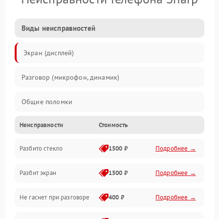
Виды неисправностей
Экран (дисплей)
Разговор (микрофон, динамик)
Общие поломки
Неисправности
Стоимость
Проблемы связи
Разбито стекло
1500 ₽
Подробнее →
Камеры
Разбит экран
1500 ₽
Подробнее →
Проблемы с дисплеем и сенсором
Не гаснет при разговоре
400 ₽
Подробнее →
Зарядка