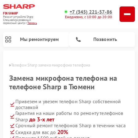
+7 (345) 221-57-86
FIX-SHARP
Ежедневно, с 10:00 до 20:00
Ремонт устройств Sharp
Специализированный
cервисный центр г.
Тюмень
Мы ремонтируем
Позвонить
юмени
Телефон Sharp замена микрофона телефона
Замена микрофона телефона на
телефоне Sharp в Тюмени
Привезем и увезем телефон Sharp собственной
Ремонт микроволновых печей Sharp
Ремонт стиральных машин Sharp
Ремонт посудомоечных машин Sharp
доставкой
Гарантия на наши работы по ремонту телефонов
до 3-х лет
Sharp
Срочный ремонт телефонов Sharp в течении часа
20%
Скидка для вас до