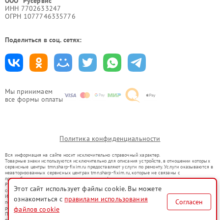
ООО "Русервис"
ИНН 7702633247
ОГРН 1077746335776
Поделиться в соц. сетях:
Мы принимаем
все формы оплаты
Политика конфиденциальности
Вся информация на сайте носит исключительно справочный характер.
Товарные знаки используются исключительно для описания устройств, в отношении которых
сервисные центры tmn.sharp-fixim.ru предоставляют услуги по ремонту. Услуги оказываются в
неавторизованных сервисных центрах tmn.sharp-fixim.ru, которые не связаны с
правообладателями товарных знаков или их официальными представителями.
Ремонт осуществляется для устройств, уже введенных в гражданский оборот в соответствии
Этот сайт использует файлы cookie. Вы можете
со статьей 1487 ГК РФ.
Использование товарных знаков не преследует цели индивидуализации услуг или введения
ознакомиться с
правилами использования
Согласен
потребителей в заблуждение, а служит для информирования о предоставляемых услугах по
ремонту техники указанных брендов.
файлов cookie
Представленная на сайте информация не является публичной офертой, определяемой
положениями Статьи 437(2) Гражданского кодекса РФ