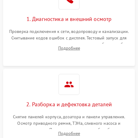
1. Диагностика и внешний осмотр
Проверка подключения к сети, водопроводу и канализации.
Считывание кодов ошибок с дисплея. Тестовый запуск для
выявления посторонних шумов, протечек или сбоев в работе
Подробнее
электронного модуля управления.
2. Разборка и дефектовка деталей
Снятие панелей корпуса, дозатора и панели управления.
Осмотр приводного ремня, ТЭНа, сливного насоса и
амортизаторов. Проверка подшипников барабана и
Подробнее
крестовины на износ, а манжеты люка на разрывы.