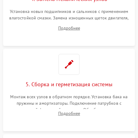
Установка новых подшипников и сальников с применением
влагостойкой смазки. Замена изношенных щеток двигателя,
порванного ремня привода, неисправного сливного насоса
Подробнее
или поврежденной резиновой манжеты.
5. Сборка и герметизация системы
Монтаж всех узлов в обратном порядке. Установка бака на
пружины и амортизаторы. Подключение патрубков с
надежной фиксацией хомутами. Обработка стыков
Подробнее
герметиком для предотвращения возможных протечек воды.