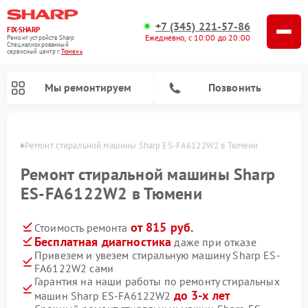
+7 (345) 221-57-86
FIX-SHARP
Ежедневно, с 10:00 до 20:00
Ремонт устройств Sharp
Специализированный
cервисный центр г.
Тюмень
Мы ремонтируем
Позвонить
юмени
Ремонт стиральной машины Sharp ES-FA6122W2 в Тюмени
Ремонт стиральной машины Sharp
ES-FA6122W2 в Тюмени
от 815 руб.
Стоимость ремонта
Ремонт микроволновых печей Sharp
Ремонт посудомоечных машин Sharp
Бесплатная диагностика
даже при отказе
Привезем и увезем стиральную машину Sharp ES-
FA6122W2 сами
Гарантия на наши работы по ремонту стиральных
до 3-х лет
машин Sharp ES-FA6122W2