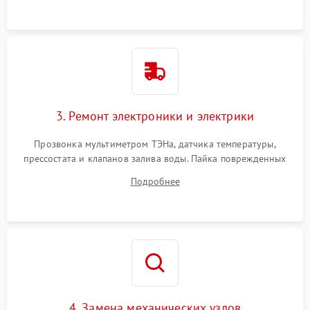
3. Ремонт электроники и электрики
Прозвонка мультиметром ТЭНа, датчика температуры,
прессостата и клапанов залива воды. Пайка поврежденных
дорожек или замена симисторов на плате управления.
Подробнее
Восстановление целостности проводки и контактов.
4. Замена механических узлов