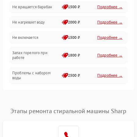
Не вращается барабан
1500 ₽
Подробнее →
Слив
Не нагревает воду
2000 ₽
Подробнее →
Программное обеспечение
Не включается
1500 ₽
Подробнее →
Запах горелого при
1800 ₽
Подробнее →
работе
Проблемы с набором
2500 ₽
Подробнее →
воды
Замена ТЭНа
2200 ₽
Подробнее →
Замена платы управления
2200 ₽
Подробнее →
Этапы ремонта стиральной машины Sharp