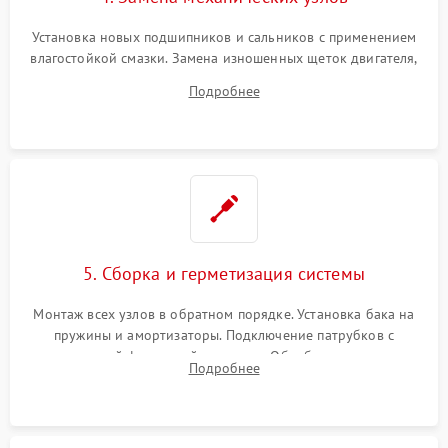
Установка новых подшипников и сальников с применением
влагостойкой смазки. Замена изношенных щеток двигателя,
порванного ремня привода, неисправного сливного насоса
Подробнее
или поврежденной резиновой манжеты.
5. Сборка и герметизация системы
Монтаж всех узлов в обратном порядке. Установка бака на
пружины и амортизаторы. Подключение патрубков с
надежной фиксацией хомутами. Обработка стыков
Подробнее
герметиком для предотвращения возможных протечек воды.