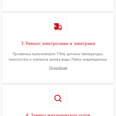
3. Ремонт электроники и электрики
Прозвонка мультиметром ТЭНа, датчика температуры,
прессостата и клапанов залива воды. Пайка поврежденных
дорожек или замена симисторов на плате управления.
Подробнее
Восстановление целостности проводки и контактов.
4. Замена механических узлов