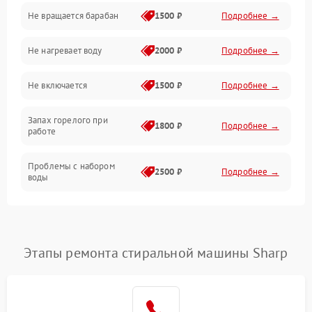
Не вращается барабан
1500 ₽
Подробнее →
Слив
Не нагревает воду
2000 ₽
Подробнее →
Программное обеспечение
Не включается
1500 ₽
Подробнее →
Запах горелого при
1800 ₽
Подробнее →
работе
Проблемы с набором
2500 ₽
Подробнее →
воды
Замена ТЭНа
2200 ₽
Подробнее →
Замена платы управления
2200 ₽
Подробнее →
Этапы ремонта стиральной машины Sharp