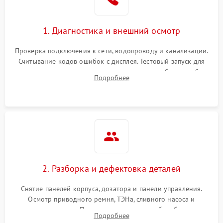
1. Диагностика и внешний осмотр
Проверка подключения к сети, водопроводу и канализации.
Считывание кодов ошибок с дисплея. Тестовый запуск для
выявления посторонних шумов, протечек или сбоев в работе
Подробнее
электронного модуля управления.
2. Разборка и дефектовка деталей
Снятие панелей корпуса, дозатора и панели управления.
Осмотр приводного ремня, ТЭНа, сливного насоса и
амортизаторов. Проверка подшипников барабана и
Подробнее
крестовины на износ, а манжеты люка на разрывы.