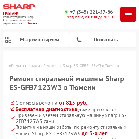
+7 (345) 221-57-86
FIX-SHARP
Ежедневно, с 10:00 до 20:00
Ремонт устройств Sharp
Специализированный
cервисный центр г.
Тюмень
Мы ремонтируем
Позвонить
юмени
Ремонт стиральной машины Sharp ES-GFB7123W3 в Тюмени
Ремонт стиральной машины Sharp
ES-GFB7123W3 в Тюмени
от 815 руб.
Стоимость ремонта
Ремонт микроволновых печей Sharp
Ремонт посудомоечных машин Sharp
Бесплатная диагностика
даже при отказе
Привезем и увезем стиральную машину Sharp ES-
GFB7123W3 сами
Гарантия на наши работы по ремонту стиральных
до 3-х лет
машин Sharp ES-GFB7123W3