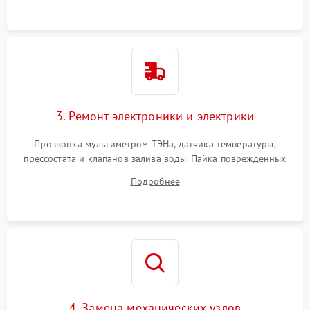
3. Ремонт электроники и электрики
Прозвонка мультиметром ТЭНа, датчика температуры,
прессостата и клапанов залива воды. Пайка поврежденных
дорожек или замена симисторов на плате управления.
Подробнее
Восстановление целостности проводки и контактов.
4. Замена механических узлов