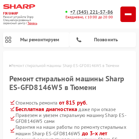
+7 (345) 221-57-86
FIX-SHARP
Ежедневно, с 10:00 до 20:00
Ремонт устройств Sharp
Специализированный
cервисный центр г.
Тюмень
Мы ремонтируем
Позвонить
юмени
Ремонт стиральной машины Sharp ES-GFD8146W5 в Тюмени
Ремонт стиральной машины Sharp
ES-GFD8146W5 в Тюмени
от 815 руб.
Стоимость ремонта
Ремонт микроволновых печей Sharp
Ремонт посудомоечных машин Sharp
Бесплатная диагностика
даже при отказе
Привезем и увезем стиральную машину Sharp ES-
GFD8146W5 сами
Гарантия на наши работы по ремонту стиральных
до 3-х лет
машин Sharp ES-GFD8146W5