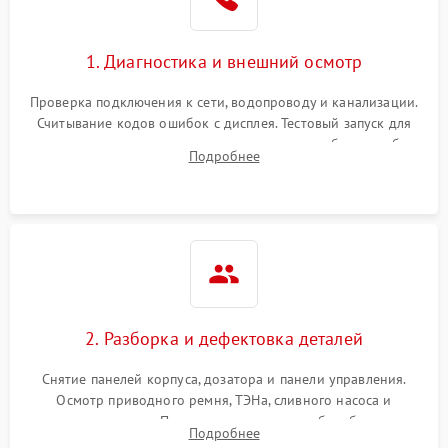
1. Диагностика и внешний осмотр
Проверка подключения к сети, водопроводу и канализации.
Считывание кодов ошибок с дисплея. Тестовый запуск для
выявления посторонних шумов, протечек или сбоев в работе
Подробнее
электронного модуля управления.
2. Разборка и дефектовка деталей
Снятие панелей корпуса, дозатора и панели управления.
Осмотр приводного ремня, ТЭНа, сливного насоса и
амортизаторов. Проверка подшипников барабана и
Подробнее
крестовины на износ, а манжеты люка на разрывы.