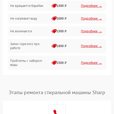
Не вращается барабан
1500 ₽
Подробнее →
Слив
Не нагревает воду
2000 ₽
Подробнее →
Программное обеспечение
Не включается
1500 ₽
Подробнее →
Запах горелого при
1800 ₽
Подробнее →
работе
Проблемы с набором
2500 ₽
Подробнее →
воды
Замена ТЭНа
2200 ₽
Подробнее →
Замена платы управления
2200 ₽
Подробнее →
Этапы ремонта стиральной машины Sharp