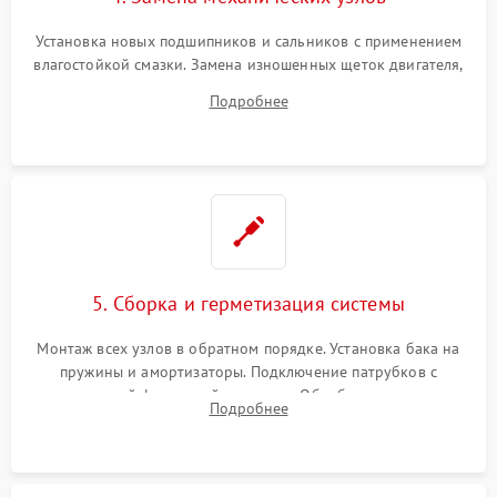
Установка новых подшипников и сальников с применением
влагостойкой смазки. Замена изношенных щеток двигателя,
порванного ремня привода, неисправного сливного насоса
Подробнее
или поврежденной резиновой манжеты.
5. Сборка и герметизация системы
Монтаж всех узлов в обратном порядке. Установка бака на
пружины и амортизаторы. Подключение патрубков с
надежной фиксацией хомутами. Обработка стыков
Подробнее
герметиком для предотвращения возможных протечек воды.