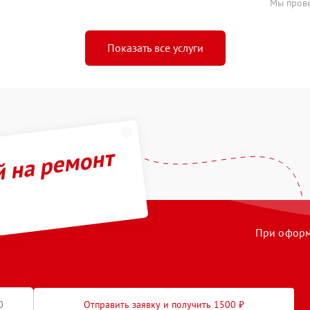
Мы прове
Показать все услуги
й на ремонт
При оформл
Отправить заявку и получить 1500 ₽