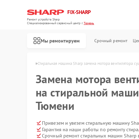
FIX-SHARP
Ремонт устройств Sharp
Специализированный cервисный центр г.
Тюмень
Мы ремонтируем
Срочный ремонт
Це
шин Sharp в Тюмени
Стиральная машина Sharp замена мотора вентилятора с
Замена мотора вент
на стиральной маши
Тюмени
Ремонт микроволновых печей Sharp
Ремонт посудомоечных машин Sharp
Привезем и увезем стиральную машину Sha
Гарантия на наши работы по ремонту стир
Срочный ремонт стиральных машин Sharp в