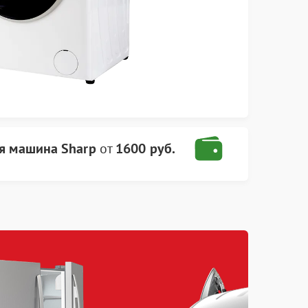
я машина Sharp
от
1600 руб.