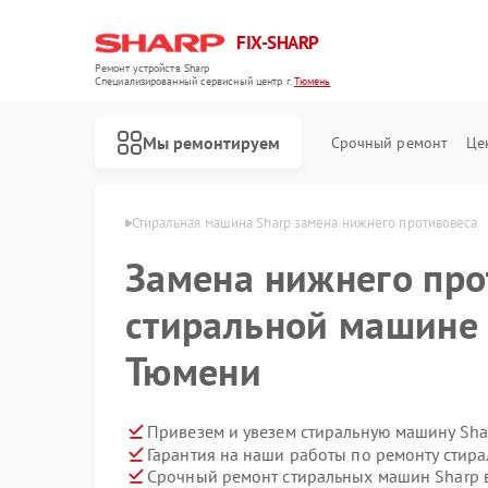
FIX-SHARP
Ремонт устройств Sharp
Специализированный cервисный центр г.
Тюмень
Мы ремонтируем
Срочный ремонт
Це
шин Sharp в Тюмени
Стиральная машина Sharp замена нижнего противовеса
Замена нижнего про
стиральной машине 
Тюмени
Ремонт микроволновых печей Sharp
Ремонт посудомоечных машин Sharp
Привезем и увезем стиральную машину Sha
Гарантия на наши работы по ремонту стир
Срочный ремонт стиральных машин Sharp в