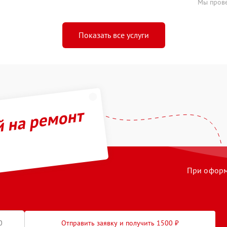
Мы прове
Показать все услуги
й на ремонт
При оформл
Отправить заявку и получить 1500 ₽