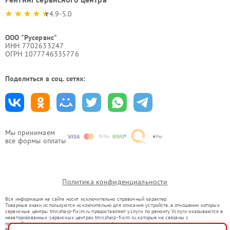
4.9-5.0
ООО "Русервис"
ИНН 7702633247
ОГРН 1077746335776
Поделиться в соц. сетях:
Мы принимаем
все формы оплаты
Политика конфиденциальности
Вся информация на сайте носит исключительно справочный характер.
Товарные знаки используются исключительно для описания устройств, в отношении которых
сервисные центры tmn.sharp-fixim.ru предоставляют услуги по ремонту. Услуги оказываются в
неавторизованных сервисных центрах tmn.sharp-fixim.ru, которые не связаны с
правообладателями товарных знаков или их официальными представителями.
Ремонт осуществляется для устройств, уже введенных в гражданский оборот в соответствии