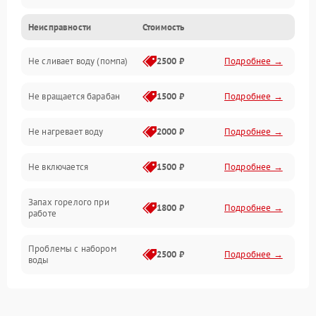
Неисправности
Стоимость
Электропитание
Не сливает воду (помпа)
2500 ₽
Подробнее →
Водоснабжение
Не вращается барабан
1500 ₽
Подробнее →
Слив
Не нагревает воду
2000 ₽
Подробнее →
Программное обеспечение
Не включается
1500 ₽
Подробнее →
Запах горелого при
1800 ₽
Подробнее →
работе
Проблемы с набором
2500 ₽
Подробнее →
воды
Замена ТЭНа
2200 ₽
Подробнее →