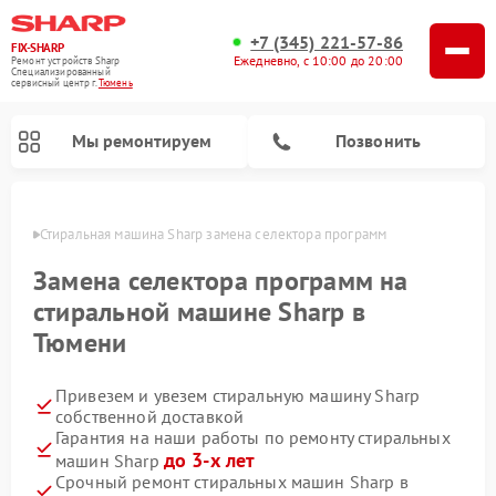
+7 (345) 221-57-86
FIX-SHARP
Ежедневно, с 10:00 до 20:00
Ремонт устройств Sharp
Специализированный
cервисный центр г.
Тюмень
Мы ремонтируем
Позвонить
юмени
Стиральная машина Sharp замена селектора программ
Замена селектора программ на
стиральной машине Sharp в
Тюмени
Ремонт микроволновых печей Sharp
Ремонт посудомоечных машин Sharp
Привезем и увезем стиральную машину Sharp
собственной доставкой
Гарантия на наши работы по ремонту стиральных
до 3-х лет
машин Sharp
Срочный ремонт стиральных машин Sharp в