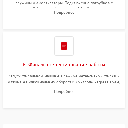
пружины и амортизаторы. Подключение патрубков с
надежной фиксацией хомутами. Обработка стыков
Подробнее
герметиком для предотвращения возможных протечек воды.
6. Финальное тестирование работы
Запуск стиральной машины в режиме интенсивной стирки и
отжима на максимальных оборотах. Контроль нагрева воды,
корректности слива, отсутствия излишних вибраций,
Подробнее
посторонних стуков и протечек под корпусом.