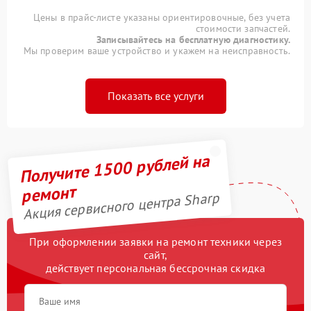
Цены в прайс-листе указаны ориентировочные, без учета
стоимости запчастей.
Записывайтесь на бесплатную диагностику.
Мы проверим ваше устройство и укажем на неисправность.
Показать все услуги
Получите 1500 рублей на
ремонт
Акция сервисного центра Sharp
При оформлении заявки на ремонт техники через
сайт,
действует персональная бессрочная скидка