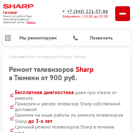
+7 (345) 221-57-86
FIX-SHARP
Ежедневно, с 10:00 до 20:00
Ремонт устройств Sharp
Специализированный
cервисный центр г.
Тюмень
Мы ремонтируем
Позвонить
Главная
Ремонт телевизоров Sharp в Тюмени
Ремонт телевизоров
Sharp
в Тюмени от 900 руб.
Бесплатная диагностика
даже при отказе от
ремонта
Ремонт микроволновых печей Sharp
Ремонт посудомоечных машин Sharp
Ремонт стиральных машин Sharp
Привезем и увезем телевизор Sharp собственной
доставкой
Гарантия на наши работы по ремонту телевизоров
до 3-х лет
Sharp
Срочный ремонт телевизоров Sharp в течении
часа