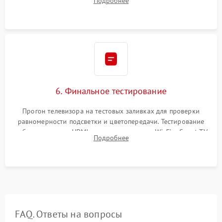
Подробнее
Сброс настроек и обновление программного обеспечения.
6. Финальное тестирование
Прогон телевизора на тестовых заливках для проверки
равномерности подсветки и цветопередачи. Тестирование
работы разъемов HDMI, динамиков, модуля Wi-Fi и Smart TV
Подробнее
в рабочем режиме в течение нескольких часов.
FAQ. Ответы на вопросы