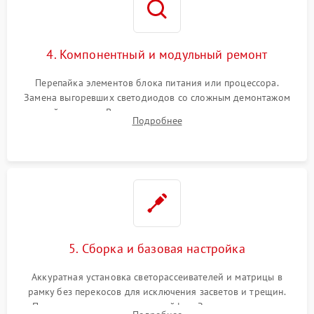
4. Компонентный и модульный ремонт
Перепайка элементов блока питания или процессора.
Замена выгоревших светодиодов со сложным демонтажом
хрупкой матрицы. Восстановление поврежденных дорожек,
Подробнее
прошивка микросхем памяти EEPROM
5. Сборка и базовая настройка
Аккуратная установка светорассеивателей и матрицы в
рамку без перекосов для исключения засветов и трещин.
Подключение внутренних шлейфов. Закрытие корпуса.