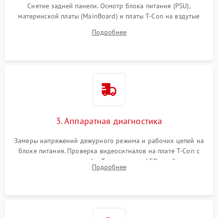
Снятие задней панели. Осмотр блока питания (PSU),
материнской платы (MainBoard) и платы T-Con на вздутые
конденсаторы, прогары, окисления и микротрещины.
Подробнее
Проверка надежности фиксации и целостности шлейфов.
3. Аппаратная диагностика
Замеры напряжений дежурного режима и рабочих цепей на
блоке питания. Проверка видеосигналов на плате T-Con с
помощью осциллографа. Тестирование LED-драйвера и
Подробнее
светодиодных планок подсветки мультиметром.