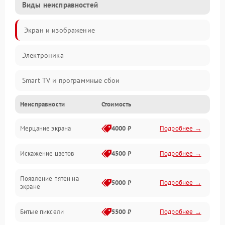
Виды неисправностей
Экран и изображение
Электроника
Smart TV и программные сбои
Неисправности
Стоимость
Питание и запуск
Мерцание экрана
4000 ₽
Подробнее →
Подсветка и LED-модули
Искажение цветов
4500 ₽
Подробнее →
Звук и аудиосистема
Появление пятен на
Сигнал и приём каналов
5000 ₽
Подробнее →
экране
Разъёмы и интерфейсы
Битые пиксели
5500 ₽
Подробнее →