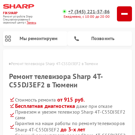
+7 (345) 221-57-86
FIX-SHARP
Ежедневно, с 10:00 до 20:00
Ремонт устройств Sharp
Специализированный
cервисный центр г.
Тюмень
Мы ремонтируем
Позвонить
юмени
Ремонт телевизора Sharp 4T-C55DJ3EF2 в Тюмени
Ремонт телевизора Sharp 4T-
C55DJ3EF2 в Тюмени
от 915 руб.
Стоимость ремонта
Ремонт микроволновых печей Sharp
Ремонт посудомоечных машин Sharp
Ремонт стиральных машин Sharp
Бесплатная диагностика
даже при отказе
Привезем и увезем телевизор Sharp 4T-C55DJ3EF2
сами
Гарантия на наши работы по ремонту телевизоров
до 3-х лет
Sharp 4T-C55DJ3EF2