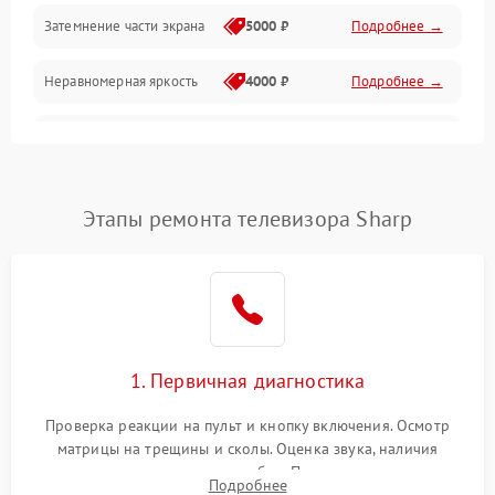
Механические повреждения
Затемнение части экрана
5000 ₽
Подробнее →
Программное обеспечение
Неравномерная яркость
4000 ₽
Подробнее →
Корпус и механика
Выгорание матрицы
6000 ₽
Подробнее →
Пульт и управление
Этапы ремонта телевизора Sharp
Сеть и подключения
Аудио
Сетевая
1. Первичная диагностика
Проверка реакции на пульт и кнопку включения. Осмотр
матрицы на трещины и сколы. Оценка звука, наличия
подсветки и индикаторов ошибок. Подключение тестовых
Подробнее
источников сигнала для выявления симптомов поломки.