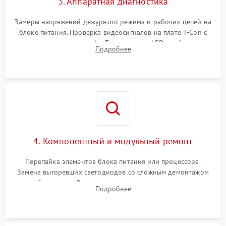
3. Аппаратная диагностика
Замеры напряжений дежурного режима и рабочих цепей на
блоке питания. Проверка видеосигналов на плате T-Con с
помощью осциллографа. Тестирование LED-драйвера и
Подробнее
светодиодных планок подсветки мультиметром.
4. Компонентный и модульный ремонт
Перепайка элементов блока питания или процессора.
Замена выгоревших светодиодов со сложным демонтажом
хрупкой матрицы. Восстановление поврежденных дорожек,
Подробнее
прошивка микросхем памяти EEPROM