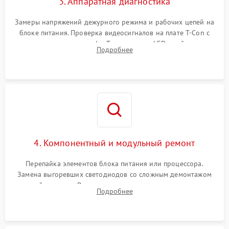
3. Аппаратная диагностика
Замеры напряжений дежурного режима и рабочих цепей на
блоке питания. Проверка видеосигналов на плате T-Con с
помощью осциллографа. Тестирование LED-драйвера и
Подробнее
светодиодных планок подсветки мультиметром.
4. Компонентный и модульный ремонт
Перепайка элементов блока питания или процессора.
Замена выгоревших светодиодов со сложным демонтажом
хрупкой матрицы. Восстановление поврежденных дорожек,
Подробнее
прошивка микросхем памяти EEPROM