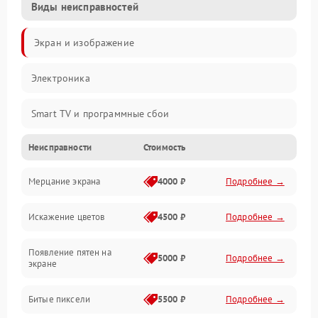
Виды неисправностей
Экран и изображение
Электроника
Smart TV и программные сбои
Неисправности
Стоимость
Питание и запуск
Мерцание экрана
4000 ₽
Подробнее →
Подсветка и LED-модули
Искажение цветов
4500 ₽
Подробнее →
Звук и аудиосистема
Появление пятен на
Сигнал и приём каналов
5000 ₽
Подробнее →
экране
Разъёмы и интерфейсы
Битые пиксели
5500 ₽
Подробнее →