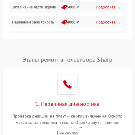
Механические повреждения
Затемнение части экрана
5000 ₽
Подробнее →
Программное обеспечение
Неравномерная яркость
4000 ₽
Подробнее →
Корпус и механика
Выгорание матрицы
6000 ₽
Подробнее →
Пульт и управление
Этапы ремонта телевизора Sharp
Сеть и подключения
Аудио
Сетевая
1. Первичная диагностика
Проверка реакции на пульт и кнопку включения. Осмотр
матрицы на трещины и сколы. Оценка звука, наличия
подсветки и индикаторов ошибок. Подключение тестовых
Подробнее
источников сигнала для выявления симптомов поломки.