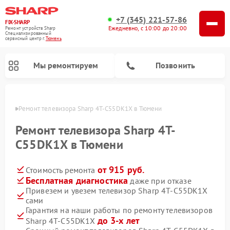
+7 (345) 221-57-86
FIX-SHARP
Ежедневно, с 10:00 до 20:00
Ремонт устройств Sharp
Специализированный
cервисный центр г.
Тюмень
Мы ремонтируем
Позвонить
юмени
Ремонт телевизора Sharp 4T-C55DK1X в Тюмени
Ремонт телевизора Sharp 4T-
C55DK1X в Тюмени
от 915 руб.
Стоимость ремонта
Ремонт микроволновых печей Sharp
Ремонт посудомоечных машин Sharp
Ремонт стиральных машин Sharp
Бесплатная диагностика
даже при отказе
Привезем и увезем телевизор Sharp 4T-C55DK1X
сами
Гарантия на наши работы по ремонту телевизоров
до 3-х лет
Sharp 4T-C55DK1X