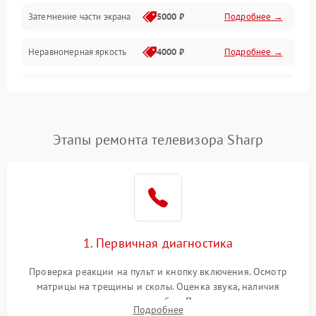
Механические повреждения
Затемнение части экрана
5000 ₽
Подробнее →
Программное обеспечение
Неравномерная яркость
4000 ₽
Подробнее →
Корпус и механика
Выгорание матрицы
6000 ₽
Подробнее →
Пульт и управление
Этапы ремонта телевизора Sharp
Сеть и подключения
Аудио
Сетевая
1. Первичная диагностика
Проверка реакции на пульт и кнопку включения. Осмотр
матрицы на трещины и сколы. Оценка звука, наличия
подсветки и индикаторов ошибок. Подключение тестовых
Подробнее
источников сигнала для выявления симптомов поломки.