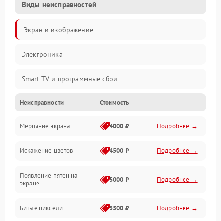
Виды неисправностей
Экран и изображение
Электроника
Smart TV и программные сбои
Неисправности
Стоимость
Питание и запуск
Мерцание экрана
4000 ₽
Подробнее →
Подсветка и LED-модули
Искажение цветов
4500 ₽
Подробнее →
Звук и аудиосистема
Появление пятен на
Сигнал и приём каналов
5000 ₽
Подробнее →
экране
Разъёмы и интерфейсы
Битые пиксели
5500 ₽
Подробнее →