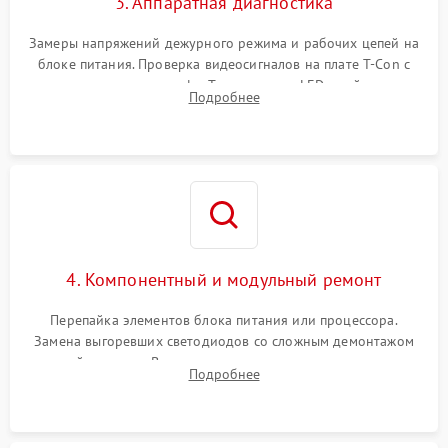
3. Аппаратная диагностика
Замеры напряжений дежурного режима и рабочих цепей на
блоке питания. Проверка видеосигналов на плате T-Con с
помощью осциллографа. Тестирование LED-драйвера и
Подробнее
светодиодных планок подсветки мультиметром.
4. Компонентный и модульный ремонт
Перепайка элементов блока питания или процессора.
Замена выгоревших светодиодов со сложным демонтажом
хрупкой матрицы. Восстановление поврежденных дорожек,
Подробнее
прошивка микросхем памяти EEPROM