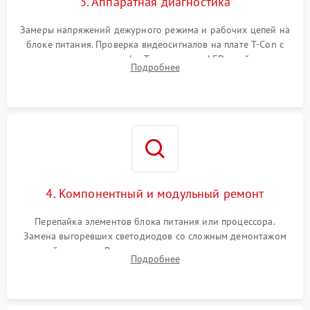
3. Аппаратная диагностика
Замеры напряжений дежурного режима и рабочих цепей на
блоке питания. Проверка видеосигналов на плате T-Con с
помощью осциллографа. Тестирование LED-драйвера и
Подробнее
светодиодных планок подсветки мультиметром.
4. Компонентный и модульный ремонт
Перепайка элементов блока питания или процессора.
Замена выгоревших светодиодов со сложным демонтажом
хрупкой матрицы. Восстановление поврежденных дорожек,
Подробнее
прошивка микросхем памяти EEPROM