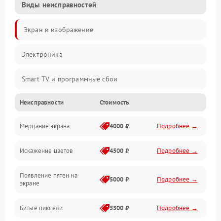
Виды неисправностей
Экран и изображение
Электроника
Smart TV и программные сбои
Неисправности
Стоимость
Питание и запуск
Мерцание экрана
4000 ₽
Подробнее →
Подсветка и LED-модули
Искажение цветов
4500 ₽
Подробнее →
Звук и аудиосистема
Появление пятен на
Сигнал и приём каналов
5000 ₽
Подробнее →
экране
Разъёмы и интерфейсы
Битые пиксели
5500 ₽
Подробнее →