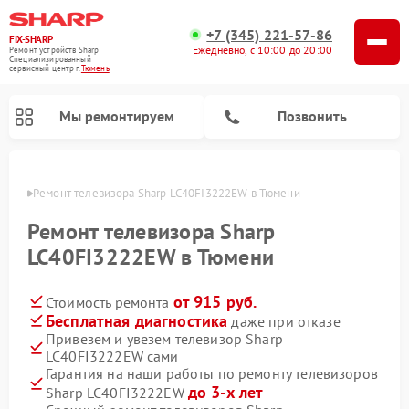
+7 (345) 221-57-86
FIX-SHARP
Ежедневно, с 10:00 до 20:00
Ремонт устройств Sharp
Специализированный
cервисный центр г.
Тюмень
Мы ремонтируем
Позвонить
юмени
Ремонт телевизора Sharp LC40FI3222EW в Тюмени
Ремонт телевизора Sharp
LC40FI3222EW в Тюмени
от 915 руб.
Стоимость ремонта
Ремонт микроволновых печей Sharp
Ремонт посудомоечных машин Sharp
Ремонт стиральных машин Sharp
Бесплатная диагностика
даже при отказе
Привезем и увезем телевизор Sharp
LC40FI3222EW сами
Гарантия на наши работы по ремонту телевизоров
до 3-х лет
Sharp LC40FI3222EW