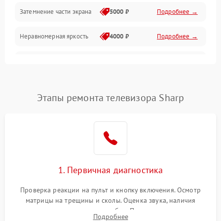
Механические повреждения
Затемнение части экрана
5000 ₽
Подробнее →
Программное обеспечение
Неравномерная яркость
4000 ₽
Подробнее →
Корпус и механика
Выгорание матрицы
6000 ₽
Подробнее →
Пульт и управление
Этапы ремонта телевизора Sharp
Сеть и подключения
Аудио
Сетевая
1. Первичная диагностика
Проверка реакции на пульт и кнопку включения. Осмотр
матрицы на трещины и сколы. Оценка звука, наличия
подсветки и индикаторов ошибок. Подключение тестовых
Подробнее
источников сигнала для выявления симптомов поломки.