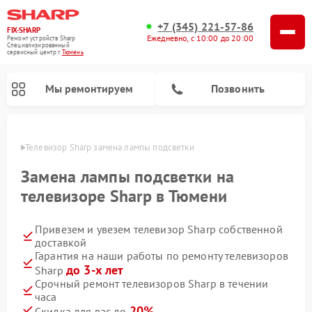
+7 (345) 221-57-86
FIX-SHARP
Ежедневно, с 10:00 до 20:00
Ремонт устройств Sharp
Специализированный
cервисный центр г.
Тюмень
Мы ремонтируем
Позвонить
юмени
Телевизор Sharp замена лампы подсветки
Замена лампы подсветки на
телевизоре Sharp в Тюмени
Привезем и увезем телевизор Sharp собственной
Ремонт микроволновых печей Sharp
Ремонт посудомоечных машин Sharp
Ремонт стиральных машин Sharp
доставкой
Гарантия на наши работы по ремонту телевизоров
до 3-х лет
Sharp
Срочный ремонт телевизоров Sharp в течении
часа
20%
Скидка для вас до