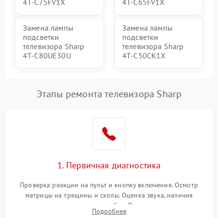
4T-C75FV1X
4T-C65FV1X
Замена лампы
Замена лампы
подсветки
подсветки
телевизора Sharp
телевизора Sharp
4T-C80UE30U
4T-C50CK1X
Этапы ремонта телевизора Sharp
1. Первичная диагностика
Проверка реакции на пульт и кнопку включения. Осмотр
матрицы на трещины и сколы. Оценка звука, наличия
подсветки и индикаторов ошибок. Подключение тестовых
Подробнее
источников сигнала для выявления симптомов поломки.