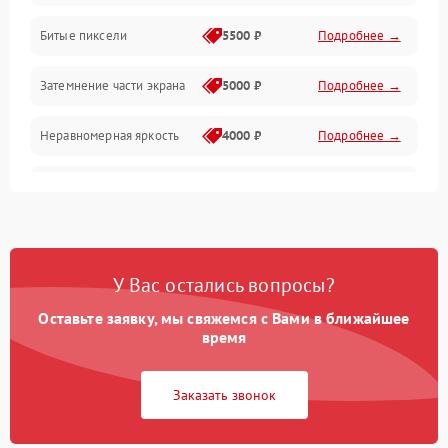
Разъёмы и интерфейсы
Битые пиксели
5500 ₽
Подробнее →
Механические повреждения
Затемнение части экрана
5000 ₽
Подробнее →
Программное обеспечение
Неравномерная яркость
4000 ₽
Подробнее →
Корпус и механика
Выгорание матрицы
6000 ₽
Подробнее →
Пульт и управление
Сеть и подключения
У Вас остались вопросы?
Оставьте заявку, мы свяжемся с Вами в ближайшее
Аудио
время
Сетевая
Заказать звонок