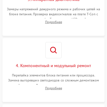
Замеры напряжений дежурного режима и рабочих цепей на
блоке питания. Проверка видеосигналов на плате T-Con с
помощью осциллографа. Тестирование LED-драйвера и
Подробнее
светодиодных планок подсветки мультиметром.
4. Компонентный и модульный ремонт
Перепайка элементов блока питания или процессора.
Замена выгоревших светодиодов со сложным демонтажом
хрупкой матрицы. Восстановление поврежденных дорожек,
Подробнее
прошивка микросхем памяти EEPROM