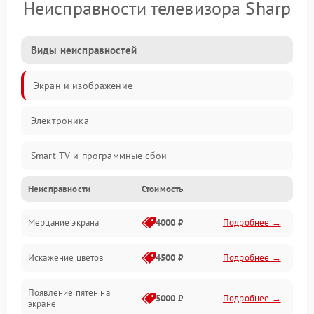
Неисправности телевизора Sharp
Виды неисправностей
Экран и изображение
Электроника
Smart TV и программные сбои
Неисправности
Стоимость
Питание и запуск
Мерцание экрана
4000 ₽
Подробнее →
Подсветка и LED-модули
Искажение цветов
4500 ₽
Подробнее →
Звук и аудиосистема
Появление пятен на
Сигнал и приём каналов
5000 ₽
Подробнее →
экране