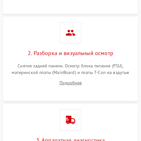
2. Разборка и визуальный осмотр
Снятие задней панели. Осмотр блока питания (PSU),
материнской платы (MainBoard) и платы T-Con на вздутые
конденсаторы, прогары, окисления и микротрещины.
Подробнее
Проверка надежности фиксации и целостности шлейфов.
3. Аппаратная диагностика