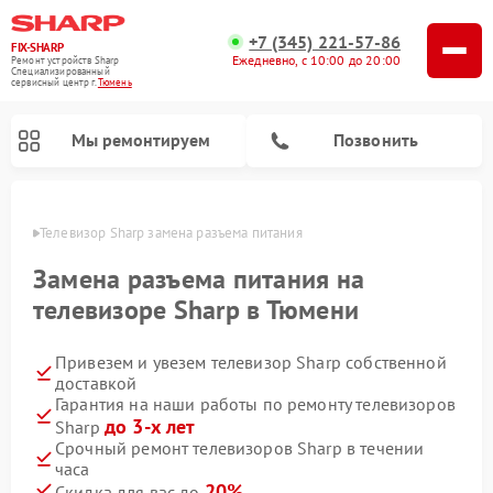
+7 (345) 221-57-86
FIX-SHARP
Ежедневно, с 10:00 до 20:00
Ремонт устройств Sharp
Специализированный
cервисный центр г.
Тюмень
Мы ремонтируем
Позвонить
юмени
Телевизор Sharp замена разъема питания
Замена разъема питания на
телевизоре Sharp в Тюмени
Привезем и увезем телевизор Sharp собственной
Ремонт микроволновых печей Sharp
Ремонт посудомоечных машин Sharp
Ремонт стиральных машин Sharp
доставкой
Гарантия на наши работы по ремонту телевизоров
до 3-х лет
Sharp
Срочный ремонт телевизоров Sharp в течении
часа
20%
Скидка для вас до