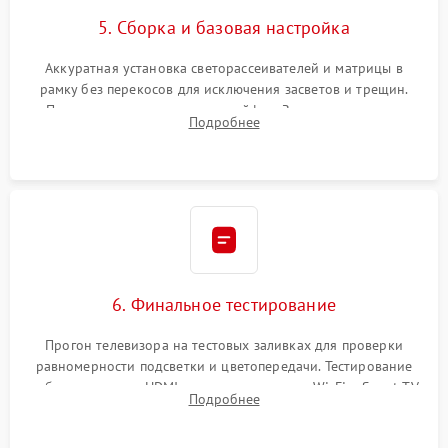
5. Сборка и базовая настройка
Аккуратная установка светорассеивателей и матрицы в
рамку без перекосов для исключения засветов и трещин.
Подключение внутренних шлейфов. Закрытие корпуса.
Подробнее
Сброс настроек и обновление программного обеспечения.
6. Финальное тестирование
Прогон телевизора на тестовых заливках для проверки
равномерности подсветки и цветопередачи. Тестирование
работы разъемов HDMI, динамиков, модуля Wi-Fi и Smart TV
Подробнее
в рабочем режиме в течение нескольких часов.