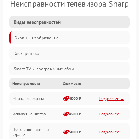
Неисправности телевизора Sharp
Виды неисправностей
Экран и изображение
Электроника
Smart TV и программные сбои
Неисправности
Стоимость
Питание и запуск
Мерцание экрана
4000 ₽
Подробнее →
Подсветка и LED-модули
Искажение цветов
4500 ₽
Подробнее →
Звук и аудиосистема
Появление пятен на
Сигнал и приём каналов
5000 ₽
Подробнее →
экране