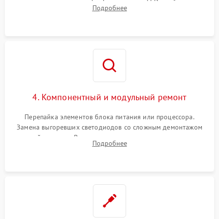
помощью осциллографа. Тестирование LED-драйвера и
Подробнее
светодиодных планок подсветки мультиметром.
4. Компонентный и модульный ремонт
Перепайка элементов блока питания или процессора.
Замена выгоревших светодиодов со сложным демонтажом
хрупкой матрицы. Восстановление поврежденных дорожек,
Подробнее
прошивка микросхем памяти EEPROM