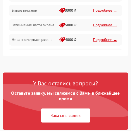
Разъёмы и интерфейсы
Битые пиксели
5500 ₽
Подробнее →
Механические повреждения
Затемнение части экрана
5000 ₽
Подробнее →
Программное обеспечение
Неравномерная яркость
4000 ₽
Подробнее →
Корпус и механика
Выгорание матрицы
6000 ₽
Подробнее →
Пульт и управление
Сеть и подключения
У Вас остались вопросы?
Оставьте заявку, мы свяжемся с Вами в ближайшее
Аудио
время
Сетевая
Заказать звонок