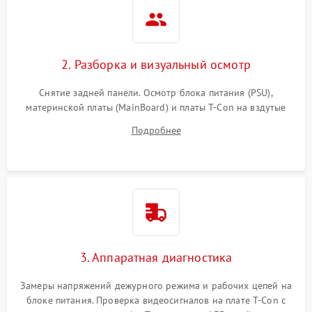
2. Разборка и визуальный осмотр
Снятие задней панели. Осмотр блока питания (PSU),
материнской платы (MainBoard) и платы T-Con на вздутые
конденсаторы, прогары, окисления и микротрещины.
Подробнее
Проверка надежности фиксации и целостности шлейфов.
3. Аппаратная диагностика
Замеры напряжений дежурного режима и рабочих цепей на
блоке питания. Проверка видеосигналов на плате T-Con с